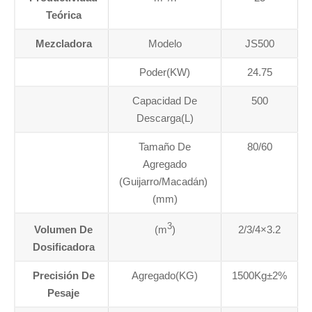
Teórica
Mezcladora
Modelo
JS500
Poder(KW)
24.75
Capacidad De
500
Descarga(L)
Tamaño De
80/60
Agregado
(Guijarro/Macadán)
(mm)
3
Volumen De
(m
)
2/3/4×3.2
Dosificadora
Precisión De
Agregado(KG)
1500Kg±2%
Pesaje