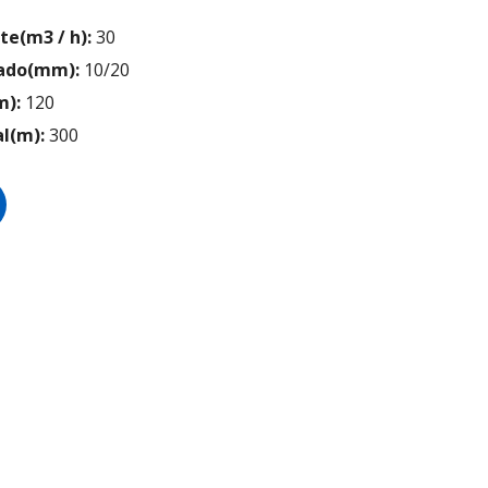
te(m3 / h):
30
ado(mm):
10/20
m):
120
l(m):
300