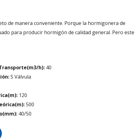
reto de manera conveniente. Porque la hormigonera de
uado para producir hormigón de calidad general. Pero este
Transporte(m3/h):
40
ión:
S Válvula
rica(m):
120
eórica(m):
500
o(mm):
40/50