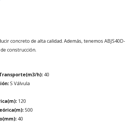
ducir concreto de alta calidad. Además, tenemos ABJS40D-
 de construcción.
Transporte(m3/h):
40
ión:
S Válvula
rica(m):
120
eórica(m):
500
o(mm):
40