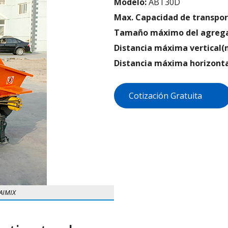
Modelo:
ABT30D
Max. Capacidad de transpor
Tamaño máximo del agreg
Distancia máxima vertical(
Distancia máxima horizonta
Cotización Gratuita
AIMIX