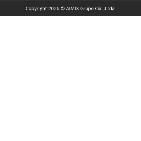
Copyright 2026 © AIMIX Grupo Cía. ,Ltda.