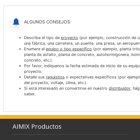
ALGUNOS CONSEJOS:
Describa el tipo de
proyecto
(por ejemplo, construcción de u
una fábrica, una carretera, un puente, una presa, un aeropuert
Enumere el
equipo o tipo específico
(por ejemplo, planta trit
planta de asfalto, planta de concreto, autohormigonera, bo
concreto, etc.).
Por favor, indíquenos la fecha estimada de inicio de su equip
proyecto.
Detalle sus
requisitos
o expectativas específicos (por ejemplo
del proyecto, voltaje, clima, etc.).
Si está interesado en convertirse en nuestro
distribuidor
, há
saber.
AIMIX Productos