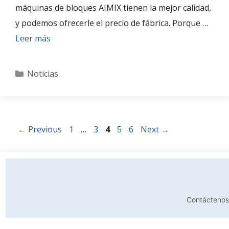
máquinas de bloques AIMIX tienen la mejor calidad,
y podemos ofrecerle el precio de fábrica. Porque …
Leer más
Categories
Noticias
Page
Page
Page
Page
Page
←
Previous
1
…
3
4
5
6
Next
→
Contáctenos