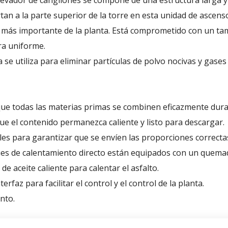
elevador de cangilones se compone de una estructura larga 
an a la parte superior de la torre en esta unidad de ascenso
más importante de la planta. Está comprometido con un tam
ra uniforme.
sa se utiliza para eliminar partículas de polvo nocivas y gases
que todas las materias primas se combinen eficazmente dura
e el contenido permanezca caliente y listo para descargar.
ales para garantizar que se envíen las proporciones correct
es de calentamiento directo están equipados con un quemad
de aceite caliente para calentar el asfalto.
erfaz para facilitar el control y el control de la planta.
nto.