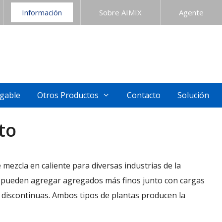
Información
Sobre AIMIX
Agente
gable
Otros Productos
Contacto
Solución
to
mezcla en caliente para diversas industrias de la
se pueden agregar agregados más finos junto con cargas
a discontinuas. Ambos tipos de plantas producen la