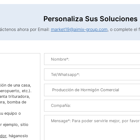
Personaliza Sus Soluciones
áctenos ahora por Email:
market19@aimix-group.com
, o complete el 
ión de una casa,
eropuerto, etc.).
nta trituradora,
nera, bomba de
 su equipo o
 ejemplo, sitio
idor
, háganoslo