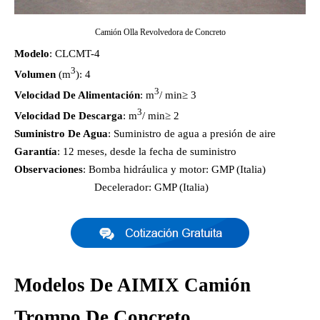
Camión Olla Revolvedora de Concreto
Modelo
: CLCMT-4
3
Volumen
(m
): 4
3
Velocidad De Alimentación
: m
/ min≥ 3
3
Velocidad De Descarga
: m
/ min≥ 2
Suministro De Agua
: Suministro de agua a presión de aire
Garantía
: 12 meses, desde la fecha de suministro
Observaciones
: Bomba hidráulica y motor: GMP (Italia)
Decelerador: GMP (Italia)
Modelos De AIMIX Camión
Trompo De Concreto