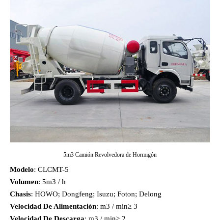
5m3 Camión Revolvedora de Hormigón
Modelo
: CLCMT-5
Volumen
: 5m3 / h
Chasis
: HOWO; Dongfeng; Isuzu; Foton; Delong
Velocidad De Alimentación
: m3 / min≥ 3
Velocidad De Descarga
: m3 / min≥ 2