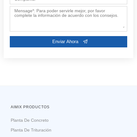
Personaliza Sus Soluciones
Contáctenos ahora por Email:
market19@aimix-
AIMIX PRODUCTOS
group.com
, o complete el formulario a continuación.
Planta De Concreto
Planta De Trituración