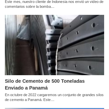
Este mes, nuestro cliente de Indonesia nos envió un video de
comentarios sobre la bomba…
Describa el tipo de
proyecto
(por ejemplo, construcción 
una fábrica, una carretera, un puente, una presa, un aero
Enumere el
equipo o tipo específico
(por ejemplo, planta 
planta de asfalto, planta de concreto, autohormigonera,
concreto, etc.).
Por favor, indíquenos la fecha estimada de inicio de su e
proyecto.
Detalle sus
requisitos
o expectativas específicos (por eje
Silo de Cemento de 500 Toneladas
proyecto, voltaje, clima, etc.).
Enviado a Panamá
Si está interesado en convertirse en nuestro
distribuidor
En octubre de 2022 cargaremos un conjunto de grandes silos
de cemento a Panamá. Este…
saber.