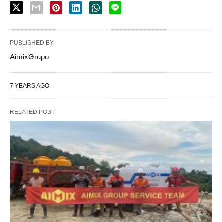
PUBLISHED BY
AimixGrupo
7 YEARS AGO
RELATED POST
Describa el tipo de
proyecto
(por ejemplo, construcción 