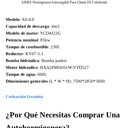
AIMIX Hormigonera Autocargable Para Cliente De Uzbekistán
Modelo
: AS-4.0
Capacidad de descarga
: 4m3
Modelo de motor
: YCD4J22G
Potencia nominal
: 85kw
Tanque de combustible
: 230L
Reductor
: KY07-5-J
Bomba hidráulica
:
Bomba parker
Motor hidraulico
: HAA2FM56/61W-VTD527
Tanque de agua
: 660L
Dimensiones generales
(L * W * H): 7500*2850*3600
Cotización Gratuita
¿Por Qué Necesitas Comprar Una
Autohormigonera?