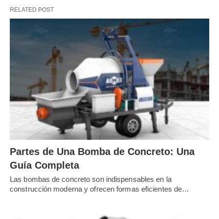
RELATED POST
Partes de Una Bomba de Concreto: Una
Guía Completa
Describa el tipo de
proyecto
(por ejemplo, construcción 
Las bombas de concreto son indispensables en la
una fábrica, una carretera, un puente, una presa, un aero
construcción moderna y ofrecen formas eficientes de…
Enumere el
equipo o tipo específico
(por ejemplo, planta 
planta de asfalto, planta de concreto, autohormigonera,