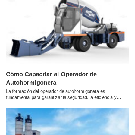
concreto, etc.).
Por favor, indíquenos la fecha estimada de inicio de su e
proyecto.
Detalle sus
requisitos
o expectativas específicos (por eje
proyecto, voltaje, clima, etc.).
Si está interesado en convertirse en nuestro
distribuidor
saber.
Cómo Capacitar al Operador de
Autohormigonera
La formación del operador de autohormigonera es
fundamental para garantizar la seguridad, la eficiencia y…