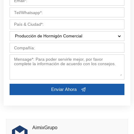
Contáctenos ahora por Email:
market19@aimix-
group.com
, o complete el formulario a continuación.
AimixGrupo