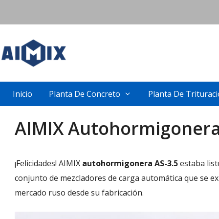
Skip
to
content
Inicio
Planta De Concreto
Planta De Triturac
AIMIX Autohormigonera 
¡Felicidades! AIMIX
autohormigonera AS-3.5
estaba list
conjunto de mezcladores de carga automática que se ex
mercado ruso desde su fabricación.