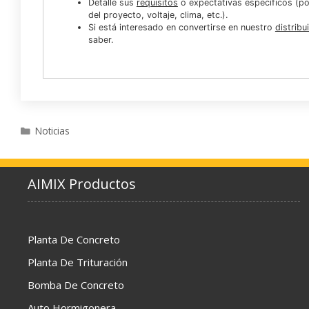
Detalle sus
requisitos
o expectativas específicos (por
del proyecto, voltaje, clima, etc.).
Si está interesado en convertirse en nuestro
distribu
saber.
Categories
Noticias
AIMIX Productos
Planta De Concreto
Planta De Trituración
Bomba De Concreto
Auto Hormigonera