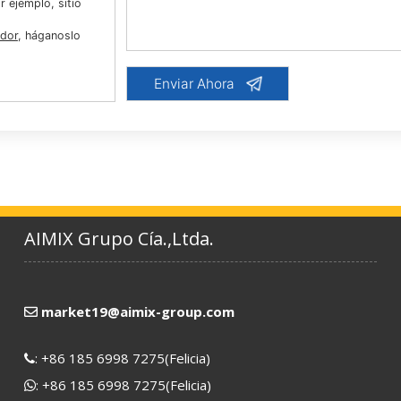
 ejemplo, sitio
idor
, háganoslo
AIMIX Grupo Cía.,Ltda.
market19@aimix-group.com
:
+86 185 6998 7275
(Felicia)
:
+86 185 6998 7275
(Felicia)