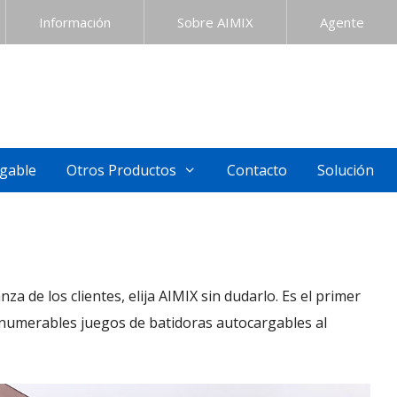
Información
Sobre AIMIX
Agente
gable
Otros Productos
Contacto
Solución
za de los clientes, elija AIMIX sin dudarlo. Es el primer
numerables juegos de batidoras autocargables al